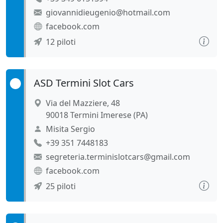
giovannidieugenio@hotmail.com
facebook.com
12 piloti
ASD Termini Slot Cars
Via del Mazziere, 48
90018 Termini Imerese (PA)
Misita Sergio
+39 351 7448183
segreteria.terminislotcars@gmail.com
facebook.com
25 piloti