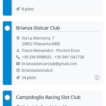
8 piloti
Brianza Slotcar Club
Via La Marmora, 7
20852 Villasanta (MB)
Trezzi Alessandro - Piccinni Enzo
+39 334 9998925 - +39 349 1561738
brianzaslotcarclub@gmail.com
brianzaslotclub.it
24 piloti
Campidoglio Racing Slot Club