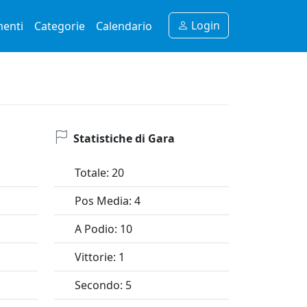
Login
enti
Categorie
Calendario
Statistiche di Gara
Totale: 20
Pos Media: 4
A Podio: 10
Vittorie: 1
Secondo: 5