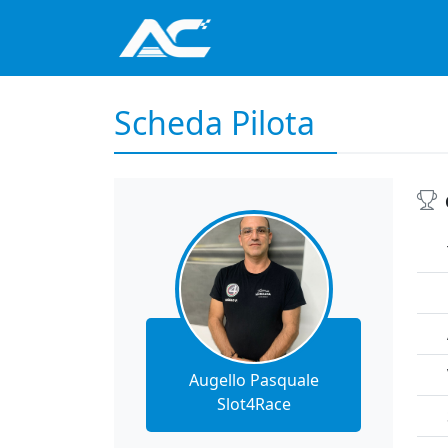
Scheda Pilota
Augello Pasquale
Slot4Race