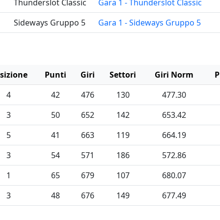
Thunderslot Classic
Gara 1 - Thunderslot Classic
Sideways Gruppo 5
Gara 1 - Sideways Gruppo 5
sizione
Punti
Giri
Settori
Giri Norm
P
4
42
476
130
477.30
3
50
652
142
653.42
5
41
663
119
664.19
3
54
571
186
572.86
1
65
679
107
680.07
3
48
676
149
677.49