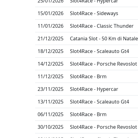
25/01/2026
Slot4Race - Hypercar
15/01/2026
Slot4Race - Sideways
11/01/2026
Slot4Race - Classic Thunder
21/12/2025
Catania Slot - 50 Km di Natale
18/12/2025
Slot4Race - Scaleauto Gt4
14/12/2025
Slot4Race - Porsche Revoslot
11/12/2025
Slot4Race - Brm
23/11/2025
Slot4Race - Hypercar
13/11/2025
Slot4Race - Scaleauto Gt4
06/11/2025
Slot4Race - Brm
30/10/2025
Slot4Race - Porsche Revoslot